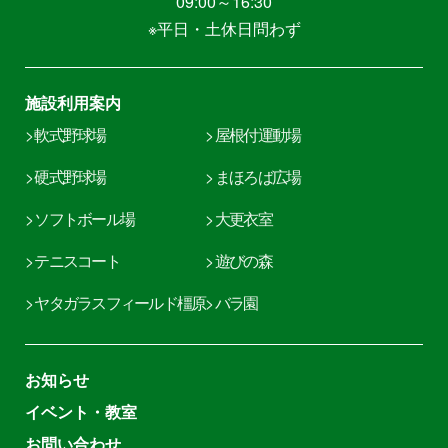
09:00～16:30
※平日・土休日問わず
施設利用案内
> 軟式野球場
> 屋根付運動場
> 硬式野球場
> まほろば広場
> ソフトボール場
> 大更衣室
> テニスコート
> 遊びの森
> ヤタガラスフィールド橿原
> バラ園
お知らせ
イベント・教室
お問い合わせ