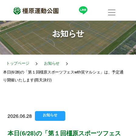
内
容
を
ス
キ
ッ
お知らせ
プ
>
>
トップページ
お知らせ
本日(6/28)の「第１回橿原スポーツフェスwith笑マルシェ」は、予定通
り開催いたします(雨天決行)
お知らせ
2026.06.28
本日(6/28)の「第１回橿原スポーツフェス