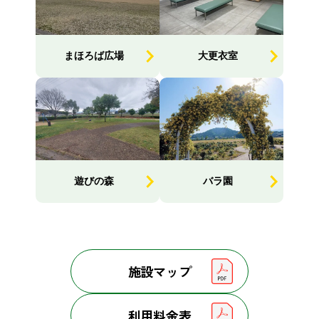
まほろば広場
大更衣室
遊びの森
バラ園
施設マップ
利用料金表