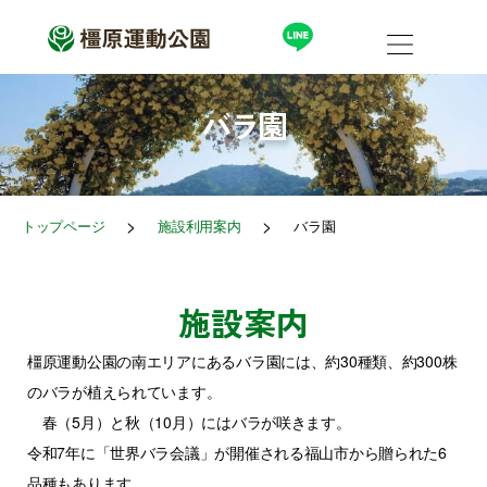
内
容
を
ス
キ
ッ
バラ園
プ
>
>
トップページ
施設利用案内
バラ園
施設案内
橿原運動公園の南エリアにあるバラ園には、約30種類、約300株
のバラが植えられています。
春（5月）と秋（10月）にはバラが咲きます。
令和7年に「世界バラ会議」が開催される福山市から贈られた6
品種もあります。