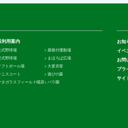
設利用案内
お知
 軟式野球場
> 屋根付運動場
イベ
 硬式野球場
> まほろば広場
お問
 ソフトボール場
> 大更衣室
プラ
 テニスコート
> 遊びの森
サイ
 ヤタガラスフィールド橿原
> バラ園