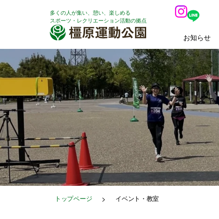
内
多くの人が集い、憩い、楽しめる
容
スポーツ・レクリエーション活動の拠点
を
お知らせ
ス
キ
ッ
プ
トップページ
>
イベント・教室