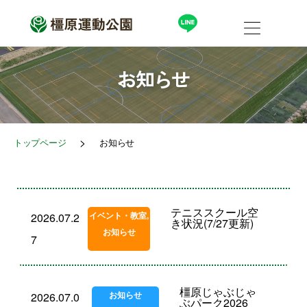
内
容
を
ス
キ
ッ
お知らせ
プ
>
トップページ
お知らせ
テニススクール空
イベント・教室
,
2026.07.2
き状況(7/27更新)
お知らせ
7
橿原じゃぶじゃ
お知らせ
2026.07.0
ぶパーク2026