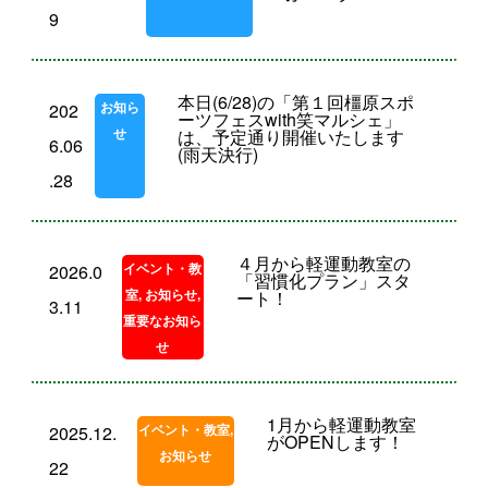
9
本日(6/28)の「第１回橿原スポ
お知ら
202
ーツフェスwith笑マルシェ」
せ
は、予定通り開催いたします
6.06
(雨天決行)
.28
４月から軽運動教室の
イベント・教
2026.0
「習慣化プラン」スタ
室
,
お知らせ
,
ート！
3.11
重要なお知ら
せ
1月から軽運動教室
イベント・教室
,
2025.12.
がOPENします！
お知らせ
22