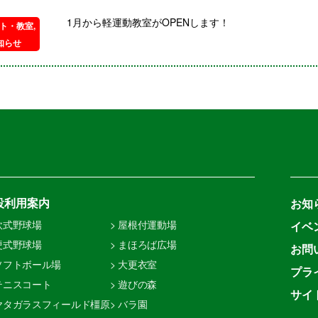
1月から軽運動教室がOPENします！
ト・教室
,
知らせ
設利用案内
お知
 軟式野球場
> 屋根付運動場
イベ
 硬式野球場
> まほろば広場
お問
 ソフトボール場
> 大更衣室
プラ
 テニスコート
> 遊びの森
サイ
 ヤタガラスフィールド橿原
> バラ園