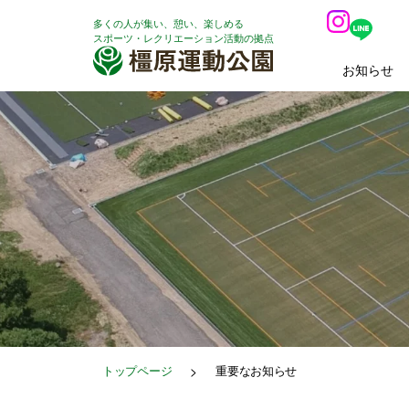
内
多くの人が集い、憩い、楽しめる
容
スポーツ・レクリエーション活動の拠点
を
お知らせ
ス
キ
ッ
プ
トップページ
>
重要なお知らせ