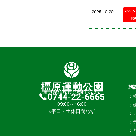
イベン
2025.12.22
お
施
奈良県橿原市雲梯町 323-2
>
09:00～16:30
>
※平日・土休日問わず
>
>
>