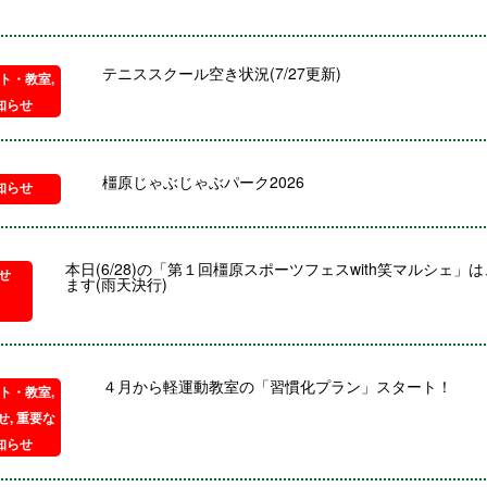
テニススクール空き状況(7/27更新)
ト・教室
,
知らせ
橿原じゃぶじゃぶパーク2026
知らせ
本日(6/28)の「第１回橿原スポーツフェスwith笑マルシェ
せ
ます(雨天決行)
４月から軽運動教室の「習慣化プラン」スタート！
ト・教室
,
せ
,
重要な
知らせ